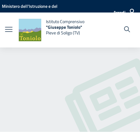
Vai ai contenuti
Vai al menu di navigazione
Vai al footer
Ministero dell'Istruzione e del
Accedi
Merito
Istituto Comprensivo
"Giuseppe Toniolo"
Pieve di Soligo (TV)