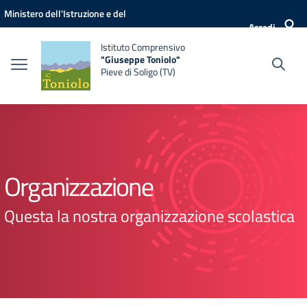
Vai ai contenuti
Vai al menu di navigazione
Vai al footer
Ministero dell'Istruzione e del
Accedi
Merito
Istituto Comprensivo
"Giuseppe Toniolo"
Pieve di Soligo (TV)
Organizzazione
Questa la nostra organizzazione scolastica