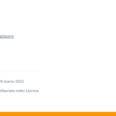
 minore
09 marzo 2023
rilasciato sotto
Licenza