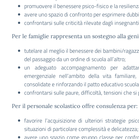
promuovere il benessere psico-fisico e la resilienz
avere uno spazio di confronto per esprimere dubbi,
confrontarsi sulle criticità rilevate dagli insegnant
Per le famiglie rappresenta un sostegno alla genit
tutelare al meglio il benessere dei bambini/ragazzi
del passaggio da un ordine di scuola all’altro;
un adeguato accompagnamento per adattars
emergenziale nell’ambito della vita familiare
consolidate e rinforzando il patto educativo scuola
confrontarsi sulle paure, difficoltà, tensioni che s
Per il personale scolastico offre consulenza per:
favorire l’acquisizione di ulteriori strategie ps
situazioni di particolare complessità e delicatezza;
avere uno spazio come gruppo classe per confront