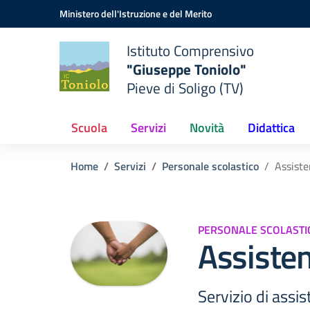
Vai ai contenuti
Vai al menu di navigazione
Vai al footer
Ministero dell'Istruzione e del Merito
Istituto Comprensivo
"Giuseppe Toniolo"
Pieve di Soligo (TV)
Scuola
Servizi
Novità
Didattica
Home
Servizi
Personale scolastico
Assiste
PERSONALE SCOLASTI
Assisten
Servizio di assi