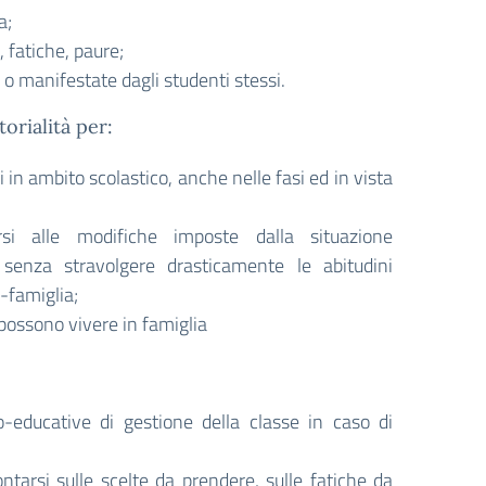
a;
 fatiche, paure;
i o manifestate dagli studenti stessi.
orialità per:
 in ambito scolastico, anche nelle fasi ed in vista
i alle modifiche imposte dalla situazione
, senza stravolgere drasticamente le abitudini
-famiglia;
i possono vivere in famiglia
ico-educative di gestione della classe in caso di
arsi sulle scelte da prendere, sulle fatiche da