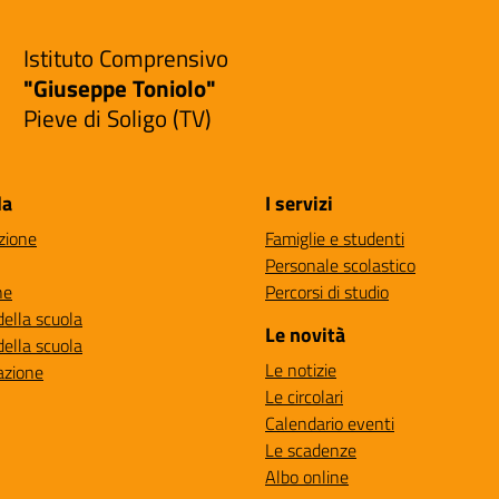
Istituto Comprensivo
"Giuseppe Toniolo"
Pieve di Soligo (TV)
la
I servizi
zione
Famiglie e studenti
Personale scolastico
ne
Percorsi di studio
della scuola
Le novità
della scuola
Le notizie
azione
Le circolari
Calendario eventi
Le scadenze
Albo online