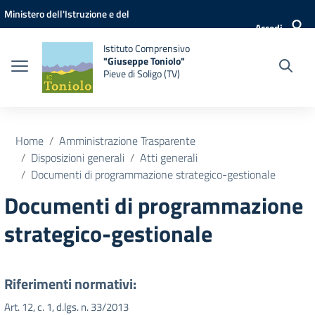
Vai ai contenuti
Vai al menu di navigazione
Vai al footer
Ministero dell'Istruzione e del
Accedi
Merito
Istituto Comprensivo
"Giuseppe Toniolo"
Pieve di Soligo (TV)
Home
Amministrazione Trasparente
Disposizioni generali
Atti generali
Documenti di programmazione strategico-gestionale
Documenti di programmazione
strategico-gestionale
Riferimenti normativi:
Art. 12, c. 1, d.lgs. n. 33/2013