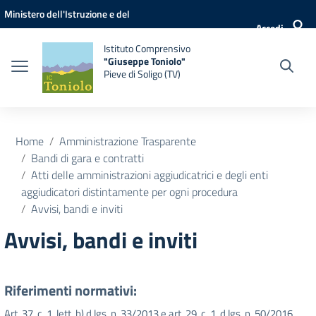
Vai ai contenuti
Vai al menu di navigazione
Vai al footer
Ministero dell'Istruzione e del
Accedi
Merito
Istituto Comprensivo
"Giuseppe Toniolo"
Pieve di Soligo (TV)
Home
Amministrazione Trasparente
Bandi di gara e contratti
Atti delle amministrazioni aggiudicatrici e degli enti
aggiudicatori distintamente per ogni procedura
Avvisi, bandi e inviti
Avvisi, bandi e inviti
Riferimenti normativi:
Art. 37, c. 1, lett. b) d.lgs. n. 33/2013 e art. 29, c. 1, d.lgs. n. 50/2016