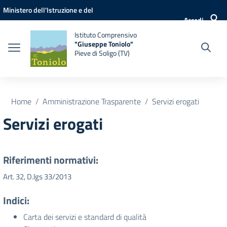
Vai ai contenuti
Vai al menu di navigazione
Vai al footer
Ministero dell'Istruzione e del
Accedi
Merito
Istituto Comprensivo
"Giuseppe Toniolo"
Pieve di Soligo (TV)
Home
Amministrazione Trasparente
Servizi erogati
Servizi erogati
Riferimenti normativi:
Art. 32, D.lgs 33/2013
Indici:
Carta dei servizi e standard di qualità