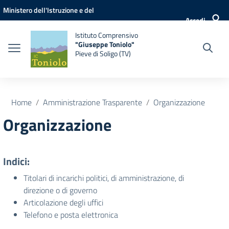
Vai ai contenuti
Vai al menu di navigazione
Vai al footer
Ministero dell'Istruzione e del
Accedi
Merito
Istituto Comprensivo
"Giuseppe Toniolo"
Pieve di Soligo (TV)
Home
Amministrazione Trasparente
Organizzazione
Organizzazione
Indici:
Titolari di incarichi politici, di amministrazione, di
direzione o di governo
Articolazione degli uffici
Telefono e posta elettronica