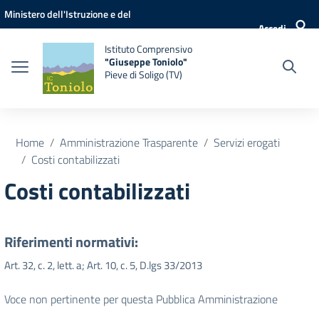
Vai ai contenuti
Vai al menu di navigazione
Vai al footer
Ministero dell'Istruzione e del
Accedi
Merito
Istituto Comprensivo
"Giuseppe Toniolo"
Pieve di Soligo (TV)
Home
Amministrazione Trasparente
Servizi erogati
Costi contabilizzati
Costi contabilizzati
Riferimenti normativi:
Art. 32, c. 2, lett. a; Art. 10, c. 5, D.lgs 33/2013
Voce non pertinente per questa Pubblica Amministrazione